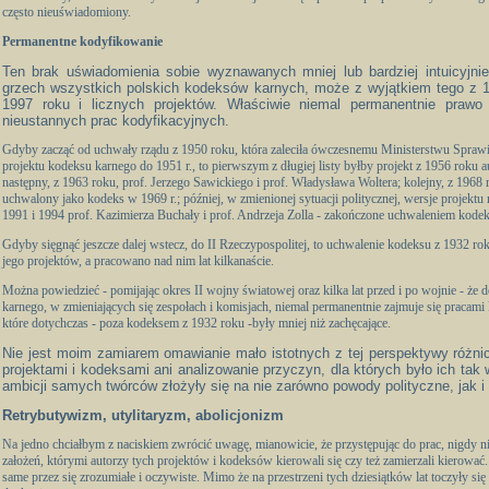
często nieuświadomiony.
Permanentne kodyfikowanie
Ten brak uświadomienia sobie wyznawanych mniej lub bardziej intuicyjni
grzech wszystkich polskich kodeksów karnych, może z wyjątkiem tego z 19
1997 roku i licznych projektów. Właściwie niemal permanentnie prawo
nieustannych prac kodyfikacyjnych.
Gdyby zacząć od uchwały rządu z 1950 roku, która zaleciła ówczesnemu Ministerstwu Spraw
projektu kodeksu karnego do 1951 r., to pierwszym z długiej listy byłby projekt z 1956 roku a
następny, z 1963 roku, prof. Jerzego Sawickiego i prof. Władysława Woltera; kolejny, z 1968 
uchwalony jako kodeks w 1969 r.; później, w zmienionej sytuacji politycznej, wersje projekt
1991 i 1994 prof. Kazimierza Buchały i prof. Andrzeja Zolla - zakończone uchwaleniem kode
Gdyby sięgnąć jeszcze dalej wstecz, do II Rzeczypospolitej, to uchwalenie kodeksu z 1932 ro
jego projektów, a pracowano nad nim lat kilkanaście.
Można powiedzieć - pomijając okres II wojny światowej oraz kilka lat przed i po wojnie - że 
karnego, w zmieniających się zespołach i komisjach, niemal permanentnie zajmuje się pracami 
które dotychczas - poza kodeksem z 1932 roku -były mniej niż zachęcające.
Nie jest moim zamiarem omawianie mało istotnych z tej perspektywy różn
projektami i kodeksami ani analizowanie przyczyn, dla których było ich tak 
ambicji samych twórców złożyły się na nie zarówno powody polityczne, jak i 
Retrybutywizm, utylitaryzm, abolicjonizm
Na jedno chciałbym z naciskiem zwrócić uwagę, mianowicie, że przystępując do prac, nigd
założeń, którymi autorzy tych projektów i kodeksów kierowali się czy też zamierzali kierować.
same przez się zrozumiałe i oczywiste. Mimo że na przestrzeni tych dziesiątków lat toczyły się 