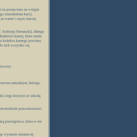
zi na postawione na wstępie
go uzasadnienia kary),
 za ważne i często inaczej
. Andrzeja Siemaszki), dlatego
zialności karnej, które moim
cje kodeksu karnego powinny
do nich wszystko się
tywisty.
 prawem naturalnym, którego
ali z tego korzyści ze szkodą
 potwierdzenie prawomocności
arą przestępstwa, która w ten
ąc wyrazem uznania tej