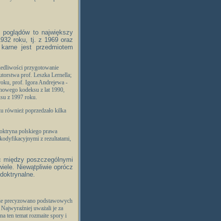
e poglądów to największy
32 roku, tj. z 1969 oraz
 karne jest przedmiotem
iedliwości przygotowanie
utorstwa prof. Leszka Lernella;
roku, prof. Igora Andrejewa -
u nowego kodeksu z lat 1990,
ksu z 1997 roku.
ku również poprzedzało kilka
doktryna polskiego prawa
kodyfikacyjnymi z rezultatami,
ic między poszczególnymi
wiele. Niewątpliwie oprócz
doktrynalne.
y nie precyzowano podstawowych
 Najwyraźniej uważali je za
na ten temat rozmaite spory i