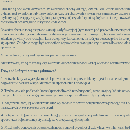
dyskusje.
Otóż nie są one wcale oczywiste. W zależności choćby od tego, czy ten, kto udziela odpowied
pytanie, jest świadomie lub nieświadomie tzw. retrybutywistą (wyznawca sprawiedliwościowe
utylitarystą (kierujący się względami praktycznymi) czy abolicjonistą, będzie co innego uważał
projektował poszczególne instytucje kodeksowe.
Również obecnie toczą się prace komisji kodyfikacyjnej (tym razem pod przewodnictwem prof
przedstawiam do dyskusji dziesięć podstawowych założeń (patrz niżej) czy też zasad odpowied
zdaniem powinny być rodzajem konstrukcji czy fundamentu, na którym poszczególne instytu
się opierać. Zasady te mogą być oczywiście odpowiednio rozwijane czy uszczegółowiane, ale 
sprowadza.
Mam nadzieję, że wywołają one tak potrzebną dyskusję.
Nie ukrywam, że są to zasady czy założenia odpowiedzialności karnej widziane oczami retrybu
Tezy, nad którymi warto dyskutować
|1| Potrzeba kary za wyrządzone zło i prawo do bycia odpowiedzialnym jest fundamentalnym
pogwałcenie narusza wszystkie moralne uprawnienia i obowiązki.
|2| Trzeba, aby zło podlegało karze (sprawiedliwość retrybutywna), a naruszający ład nie osiąg
dla tych, którzy przestrzegają uznawanych norm (sprawiedliwość dystrybutywna.
|3| Zagrożenie karą, jej wymierzanie oraz wykonanie to wyraz potępienia wyrządzonego zła i
naruszonych przez przestępstwo reguł.
|4| Potępienie zła (przez wymierzoną karę) jest wyrazem społecznej solidarności z niewinną ofi
sposób uzyskuje moralną satysfakcję za wyrządzoną jej krzywdę.
|5| Możliwość ponoszenia odpowiedzialności stanowi o godności człowieka; wymiar kary, będ