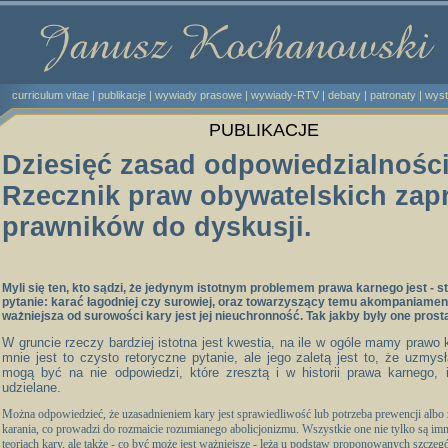
curriculum vitae
|
publikacje
|
wywiady prasowe |
wywiady-RTV
|
debaty
|
patronaty
|
wyst
PUBLIKACJE
Dziesięć zasad odpowiedzialności
Rzecznik praw obywatelskich zap
prawników do dyskusji.
Myli się ten, kto sądzi, że jedynym istotnym problemem prawa karnego jest - s
pytanie: karać łagodniej czy surowiej, oraz towarzyszący temu akompaniament
ważniejsza od surowości kary jest jej nieuchronność. Tak jakby były one prost
W gruncie rzeczy bardziej istotna jest kwestia, na ile w ogóle mamy prawo k
mnie jest to czysto retoryczne pytanie, ale jego zaletą jest to, że uzmys
mogą być na nie odpowiedzi, które zresztą i w historii prawa karnego, 
udzielane.
Można odpowiedzieć, że uzasadnieniem kary jest sprawiedliwość lub potrzeba prewencji alb
karania, co prowadzi do rozmaicie rozumianego abolicjonizmu. Wszystkie one nie tylko są i
teoriach kary, ale także - co być może jest ważniejsze - leżą u podstaw proponowanych szcz