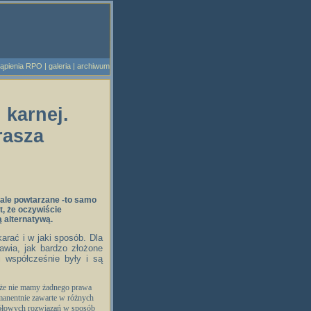
ąpienia RPO
|
galeria
|
archiwum
 karnej.
rasza
tale powtarzane -to samo
, że oczywiście
ą alternatywą.
arać i w jaki sposób. Dla
ławia, jak bardzo złożone
i współcześnie były i są
o że nie mamy żadnego prawa
mmanentnie zawarte w różnych
egółowych rozwiązań w sposób